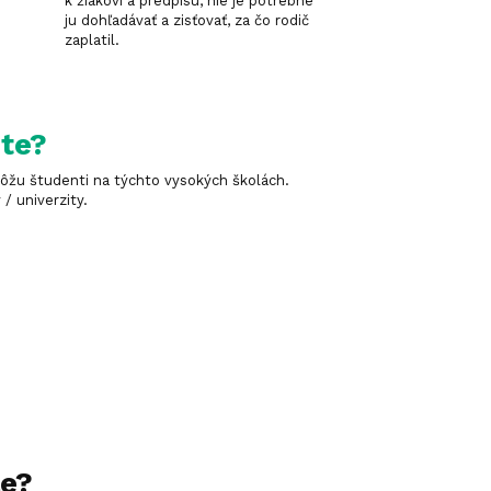
k žiakovi a predpisu, nie je potrebné
ju dohľadávať a zisťovať, za čo rodič
zaplatil.
ite?
môžu študenti na týchto vysokých školách.
/ univerzity.
le?