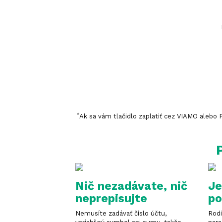
*
Ak sa vám tlačidlo zaplatiť cez VIAMO alebo Pl
Nič nezadávate, nič
Je
neprepisujte
po
Nemusíte zadávať číslo účtu,
Rodi