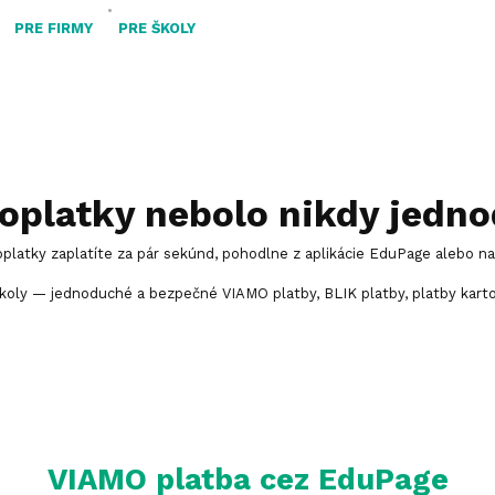
•
•
PRE FIRMY
PRE ŠKOLY
poplatky nebolo nikdy jedn
latky zaplatíte za pár sekúnd, pohodlne z aplikácie EduPage alebo na 
oly — jednoduché a bezpečné VIAMO platby, BLIK platby, platby karto
VIAMO platba cez EduPage