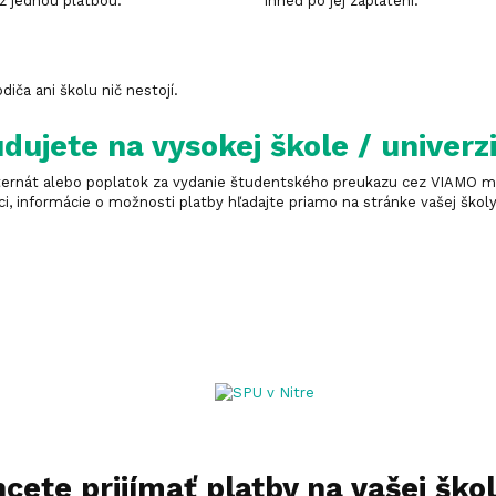
z jednou platbou.
ihneď po jej zaplatení.
iča ani školu nič nestojí.
dujete na vysokej škole / univerz
 internát alebo poplatok za vydanie študentského preukazu cez VIAMO 
i, informácie o možnosti platby hľadajte priamo na stránke vašej školy 
cete prijímať platby na vašej ško