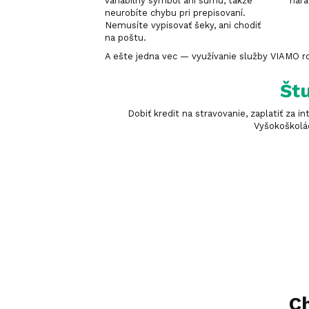
variabilný symbol ani sumu, takže
nara
neurobíte chybu pri prepisovaní.
Nemusíte vypisovať šeky, ani chodiť
na poštu.
A ešte jedna vec — využívanie služby VIAMO rod
Štu
Dobiť kredit na stravovanie, zaplatiť za
Vyšokoškolác
Ch