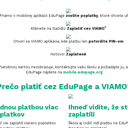
Priamo v mobilnej aplikácii EduPage
zvolíte poplatky
, ktoré chcete u
*
Kliknete na tlačidlo
Zaplatiť cez VIAMO
Otvorí sa VIAMO aplikácia, kde platbu len
potvrdíte PIN-om
Hotovo!
Zaplatené
atobnou kartou nezobrazuje, kontaktujte vašu školu a požiadajte ju, aby 
EduPage nájdete na
mobile.edupage.org
Prečo platiť cez EduPage a VIAMO
dnou platbou viac
Ihneď vidíte, že s
platkov
zaplatili
č vie zaplatiť viacero poplatkov
Škola aj rodič vidí platbu na Edu